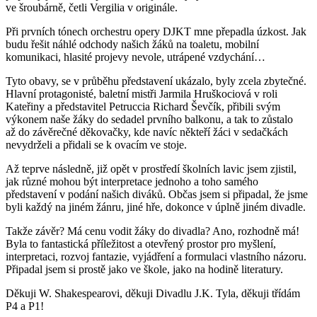
ve šroubárně, četli Vergilia v originále.
Při prvních tónech orchestru opery DJKT mne přepadla úzkost. Jak
budu řešit náhlé odchody našich žáků na toaletu, mobilní
komunikaci, hlasité projevy nevole, utrápené vzdychání…
Tyto obavy, se v průběhu představení ukázalo, byly zcela zbytečné.
Hlavní protagonisté, baletní mistři Jarmila Hruškociová v roli
Kateřiny a představitel Petruccia Richard Ševčík, přibili svým
výkonem naše žáky do sedadel prvního balkonu, a tak to zůstalo
až do závěrečné děkovačky, kde navíc někteří žáci v sedačkách
nevydrželi a přidali se k ovacím ve stoje.
Až teprve následně, již opět v prostředí školních lavic jsem zjistil,
jak různé mohou být interpretace jednoho a toho samého
představení v podání našich diváků. Občas jsem si připadal, že jsme
byli každý na jiném žánru, jiné hře, dokonce v úplně jiném divadle.
Takže závěr? Má cenu vodit žáky do divadla? Ano, rozhodně má!
Byla to fantastická příležitost a otevřený prostor pro myšlení,
interpretaci, rozvoj fantazie, vyjádření a formulaci vlastního názoru.
Připadal jsem si prostě jako ve škole, jako na hodině literatury.
Děkuji W. Shakespearovi, děkuji Divadlu J.K. Tyla, děkuji třídám
P4 a P1!