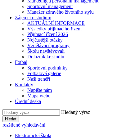
Marketing a personální management
Sportovní management
Manažer zdravého životního stylu
Zájemci o studium
AKTUÁLNÍ INFORMACE
Výsledky přijímacího řízení
Přijímací řízení 2026
Nejčastější otázky
Vzdělávací programy
Školu navštěvovali
Dotazník ke studiu
Fotbal
Sportovní podmínky
Fotbalová galerie
Naši trenéři
Kontakty
Napište nám
Mapa webu
Úřední deska
Hledaný výraz
Hledat
rozšířené vyhledávání
Elektronická škola