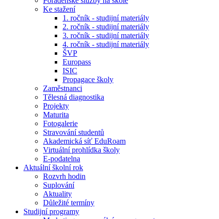
Poradenské služby na škole
Ke stažení
1. ročník - studijní materiály
2. ročník - studijní materiály
3. ročník - studijní materiály
4. ročník - studijní materiály
ŠVP
Europass
ISIC
Propagace školy
Zaměstnanci
Tělesná diagnostika
Projekty
Maturita
Fotogalerie
Stravování studentů
Akademická síť EduRoam
Virtuální prohlídka školy
E-podatelna
Aktuální školní rok
Rozvrh hodin
Suplování
Aktuality
Důležité termíny
Studijní programy