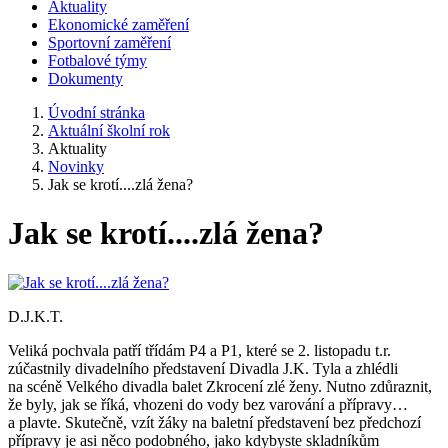
Aktuality
Ekonomické zaměření
Sportovní zaměření
Fotbalové týmy
Dokumenty
Úvodní stránka
Aktuální školní rok
Aktuality
Novinky
Jak se krotí....zlá žena?
Jak se krotí....zlá žena?
D.J.K.T.
Veliká pochvala patří třídám P4 a P1, které se 2. listopadu t.r.
zúčastnily divadelního představení Divadla J.K. Tyla a zhlédli
na scéně Velkého divadla balet Zkrocení zlé ženy. Nutno zdůraznit,
že byly, jak se říká, vhozeni do vody bez varování a přípravy…
a plavte. Skutečně, vzít žáky na baletní představení bez předchozí
přípravy je asi něco podobného, jako kdybyste skladníkům