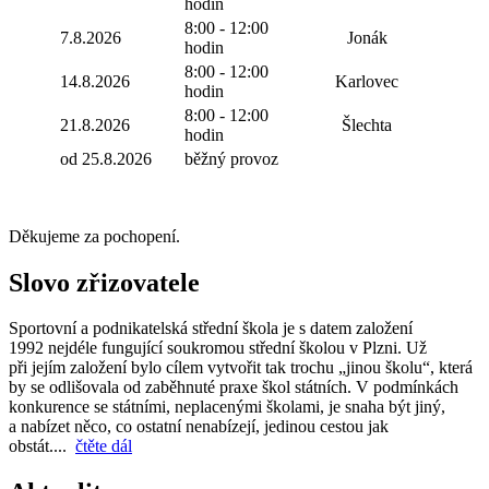
hodin
8:00 - 12:00
7.8.2026
Jonák
hodin
8:00 - 12:00
14.8.2026
Karlovec
hodin
8:00 - 12:00
21.8.2026
Šlechta
hodin
od 25.8.2026
běžný provoz
Děkujeme za pochopení.
Slovo zřizovatele
Sportovní a podnikatelská střední škola je s datem založení
1992 nejdéle fungující soukromou střední školou v Plzni. Už
při jejím založení bylo cílem vytvořit tak trochu „jinou školu“, která
by se odlišovala od zaběhnuté praxe škol státních. V podmínkách
konkurence se státními, neplacenými školami, je snaha být jiný,
a nabízet něco, co ostatní nenabízejí, jedinou cestou jak
obstát....
čtěte dál