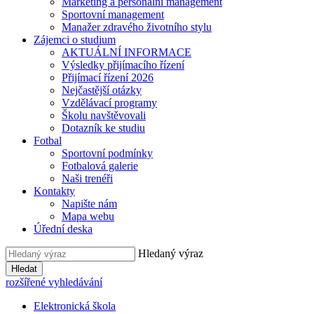
Marketing a personální management
Sportovní management
Manažer zdravého životního stylu
Zájemci o studium
AKTUÁLNÍ INFORMACE
Výsledky přijímacího řízení
Přijímací řízení 2026
Nejčastější otázky
Vzdělávací programy
Školu navštěvovali
Dotazník ke studiu
Fotbal
Sportovní podmínky
Fotbalová galerie
Naši trenéři
Kontakty
Napište nám
Mapa webu
Úřední deska
Hledaný výraz
Hledat
rozšířené vyhledávání
Elektronická škola