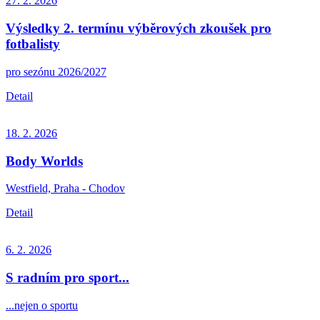
27. 2.
2026
Výsledky 2. termínu výběrových zkoušek pro
fotbalisty
pro sezónu 2026/2027
Detail
18. 2.
2026
Body Worlds
Westfield, Praha - Chodov
Detail
6. 2.
2026
S radním pro sport...
...nejen o sportu