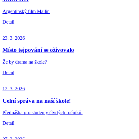
Argentinský film Mailin
Detail
23. 3.
2026
Místo tejpování se oživovalo
Že by drama na škole?
Detail
12. 3.
2026
Celní správa na naší škole!
Přednáška pro studenty čtvrtých ročníků.
Detail