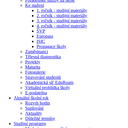
Poradenské služby na škole
Ke stažení
1. ročník - studijní materiály
2. ročník - studijní materiály
3. ročník - studijní materiály
4. ročník - studijní materiály
ŠVP
Europass
ISIC
Propagace školy
Zaměstnanci
Tělesná diagnostika
Projekty
Maturita
Fotogalerie
Stravování studentů
Akademická síť EduRoam
Virtuální prohlídka školy
E-podatelna
Aktuální školní rok
Rozvrh hodin
Suplování
Aktuality
Důležité termíny
Studijní programy