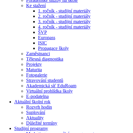
Poradenské služby na škole
Ke stažení
1. ročník - studijní materiály
2. ročník - studijní materiály
3. ročník - studijní materiály
4. ročník - studijní materiály
ŠVP
Europass
ISIC
Propagace školy
Zaměstnanci
Tělesná diagnostika
Projekty
Maturita
Fotogalerie
Stravování studentů
Akademická síť EduRoam
Virtuální prohlídka školy
E-podatelna
Aktuální školní rok
Rozvrh hodin
Suplování
Aktuality
Důležité termíny
Studijní programy