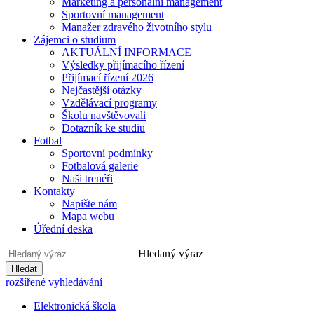
Marketing a personální management
Sportovní management
Manažer zdravého životního stylu
Zájemci o studium
AKTUÁLNÍ INFORMACE
Výsledky přijímacího řízení
Přijímací řízení 2026
Nejčastější otázky
Vzdělávací programy
Školu navštěvovali
Dotazník ke studiu
Fotbal
Sportovní podmínky
Fotbalová galerie
Naši trenéři
Kontakty
Napište nám
Mapa webu
Úřední deska
Hledaný výraz
Hledat
rozšířené vyhledávání
Elektronická škola