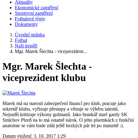
Aktuality
Ekonomické zaměření
Sportovní zaměření
Fotbalové týmy
Dokumenty
Úvodní stránka
Fotbal
Naši trenéři
Mgr. Marek Šlechta - viceprezident...
Mgr. Marek Šlechta -
viceprezident klubu
Marek má na starosti zabezpečení financí pro klub, pracuje jako
sekretář klubu, vyřizuje přestupy a věnuje se výběru talentů.
Nejradši kritizuje výkony golmanů. Jako brankář staré gardy SK
Smíchov Plzeň na to má ostatně nárok. O jeho písemkách z funkční
anatomie se vám bude zdát ještě hezkých pár let po maturitě :).
Datum vložení:
3. 10. 2017 1:29