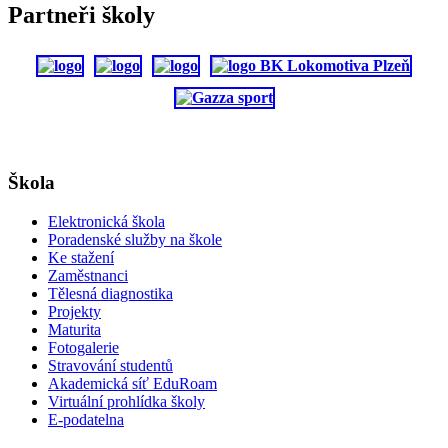
Partneři školy
Škola
Elektronická škola
Poradenské služby na škole
Ke stažení
Zaměstnanci
Tělesná diagnostika
Projekty
Maturita
Fotogalerie
Stravování studentů
Akademická síť EduRoam
Virtuální prohlídka školy
E-podatelna