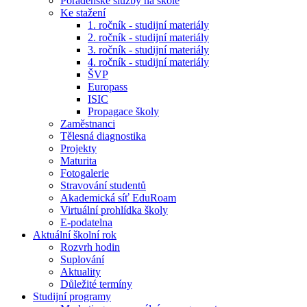
Poradenské služby na škole
Ke stažení
1. ročník - studijní materiály
2. ročník - studijní materiály
3. ročník - studijní materiály
4. ročník - studijní materiály
ŠVP
Europass
ISIC
Propagace školy
Zaměstnanci
Tělesná diagnostika
Projekty
Maturita
Fotogalerie
Stravování studentů
Akademická síť EduRoam
Virtuální prohlídka školy
E-podatelna
Aktuální školní rok
Rozvrh hodin
Suplování
Aktuality
Důležité termíny
Studijní programy