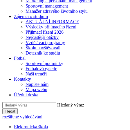
Marketing a personální management
Sportovní management
Manažer zdravého životního stylu
Zájemci o studium
AKTUÁLNÍ INFORMACE
Výsledky přijímacího řízení
Přijímací řízení 2026
Nejčastější otázky
Vzdělávací programy
Školu navštěvovali
Dotazník ke studiu
Fotbal
Sportovní podmínky
Fotbalová galerie
Naši trenéři
Kontakty
Napište nám
Mapa webu
Úřední deska
Hledaný výraz
Hledat
rozšířené vyhledávání
Elektronická škola