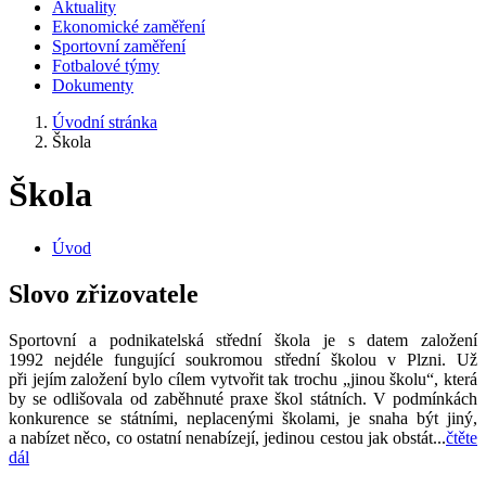
Aktuality
Ekonomické zaměření
Sportovní zaměření
Fotbalové týmy
Dokumenty
Úvodní stránka
Škola
Škola
Úvod
Slovo zřizovatele
Sportovní a podnikatelská střední škola je s datem založení
1992 nejdéle fungující soukromou střední školou v Plzni. Už
při jejím založení bylo cílem vytvořit tak trochu „jinou školu“, která
by se odlišovala od zaběhnuté praxe škol státních. V podmínkách
konkurence se státními, neplacenými školami, je snaha být jiný,
a nabízet něco, co ostatní nenabízejí, jedinou cestou jak obstát...
čtěte
dál