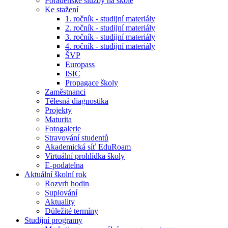
Poradenské služby na škole
Ke stažení
1. ročník - studijní materiály
2. ročník - studijní materiály
3. ročník - studijní materiály
4. ročník - studijní materiály
ŠVP
Europass
ISIC
Propagace školy
Zaměstnanci
Tělesná diagnostika
Projekty
Maturita
Fotogalerie
Stravování studentů
Akademická síť EduRoam
Virtuální prohlídka školy
E-podatelna
Aktuální školní rok
Rozvrh hodin
Suplování
Aktuality
Důležité termíny
Studijní programy