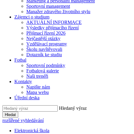
Marketing a personální management
Sportovní management
Manažer zdravého životního stylu
Zájemci o studium
AKTUÁLNÍ INFORMACE
Výsledky přijímacího řízení
Přijímací řízení 2026
Nejčastější otázky
Vzdělávací programy
Školu navštěvovali
Dotazník ke studiu
Fotbal
Sportovní podmínky
Fotbalová galerie
Naši trenéři
Kontakty
Napište nám
Mapa webu
Úřední deska
Hledaný výraz
Hledat
rozšířené vyhledávání
Elektronická škola