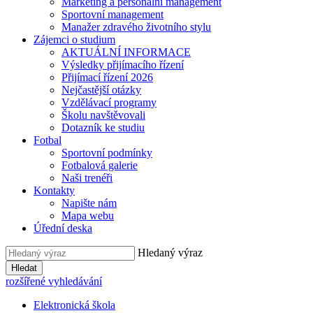
Marketing a personální management
Sportovní management
Manažer zdravého životního stylu
Zájemci o studium
AKTUÁLNÍ INFORMACE
Výsledky přijímacího řízení
Přijímací řízení 2026
Nejčastější otázky
Vzdělávací programy
Školu navštěvovali
Dotazník ke studiu
Fotbal
Sportovní podmínky
Fotbalová galerie
Naši trenéři
Kontakty
Napište nám
Mapa webu
Úřední deska
Hledaný výraz
Hledat
rozšířené vyhledávání
Elektronická škola