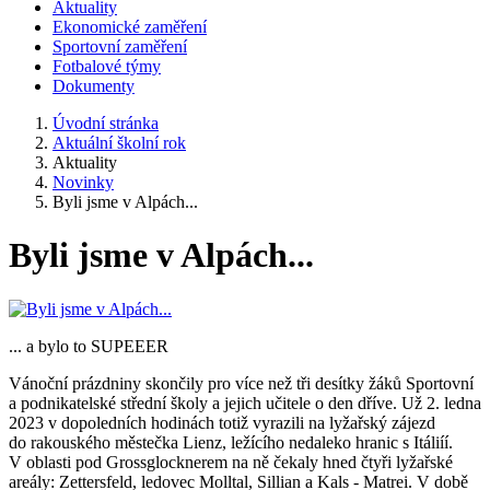
Aktuality
Ekonomické zaměření
Sportovní zaměření
Fotbalové týmy
Dokumenty
Úvodní stránka
Aktuální školní rok
Aktuality
Novinky
Byli jsme v Alpách...
Byli jsme v Alpách...
... a bylo to SUPEEER
Vánoční prázdniny skončily pro více než tři desítky žáků Sportovní
a podnikatelské střední školy a jejich učitele o den dříve. Už 2. ledna
2023 v dopoledních hodinách totiž vyrazili na lyžařský zájezd
do rakouského městečka Lienz, ležícího nedaleko hranic s Itáliíí.
V oblasti pod Grossglocknerem na ně čekaly hned čtyři lyžařské
areály: Zettersfeld, ledovec Molltal, Sillian a Kals - Matrei. V době