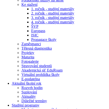
Poradenské služby na škole
Ke stažení
1. ročník - studijní materiály
2. ročník - studijní materiály
3. ročník - studijní materiály
4. ročník - studijní materiály
ŠVP
Europass
ISIC
Propagace školy
Zaměstnanci
Tělesná diagnostika
Projekty
Maturita
Fotogalerie
Stravování studentů
Akademická síť EduRoam
Virtuální prohlídka školy
E-podatelna
Aktuální školní rok
Rozvrh hodin
Suplování
Aktuality
Důležité termíny
Studijní programy