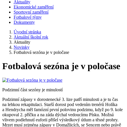
Aktuality
Ekonomické zaměření
Sportovní zaměření
Fotbalové týmy
Dokumenty
Úvodní stránka
Aktuální školní rok
Aktuality
Novinky
Fotbalová sezóna je v poločase
Fotbalová sezóna je v poločase
Podzimní část sezóny je minulostí
Podzimní zápasy v dorostenecké 3. lize patří minulosti a je tu čas
na lehkou rekapitulaci. Starší dorost pod vedením trenérů Holíka
a Hendrycha měl famózní první polovinu podzimu, když po 9. kole
okupoval 2. příčku a na záda dýchal vedoucímu Písku. Možná
vlivem podlehnutí euforii přišel výsledkový útlum a těsné prohry.
Mrzet musí zejména zápasy v Domažlicích, se Sencem nebo právě