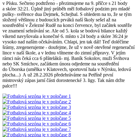
v Písku. Sečteno podtrženo - přezimujeme na 9. příčce s 21 body
a skóre 32:21. Úplně jiný průběh měl fotbalový podzim pro mladé
pušky- svěřence dua Dejmek, Schejbal. S ohledem na to, že se tým
složený většinou z budoucích prváků naší školy sešel až na
soustředění v Železné Rudě na konci července, byl začátek soutěže
ve znamení sehrávání se. Ale od 5. kola se bodová bilance každý
víkend navyšovala a konečné 6. místo s 24 body a skóre 36:24 je
vysoko nad naším očekáváním. Chlapi, jen tak dál! Teď doléčíme
šrámy, zregenerujeme - doufejme, že už v nově otevřené regenerační
lince v naší škole, a v lednu vlítneme do zimní přípravy. V jejím
rámci nás čeká cca 6 přáteláků- mj. Baník Sokolov, muži Švihova
nebo SK Smíchov, začátkem února odjedeme na soustředění
do Úborska (umělka v Klatovech, sportovní hala v Nýrsku, ledová
plocha...) A už 28.2.2026 předehráváme na Petříně první
mistrovský zápas jarní části dorostenecké 3. ligy. Tak nám držte
palce!!!