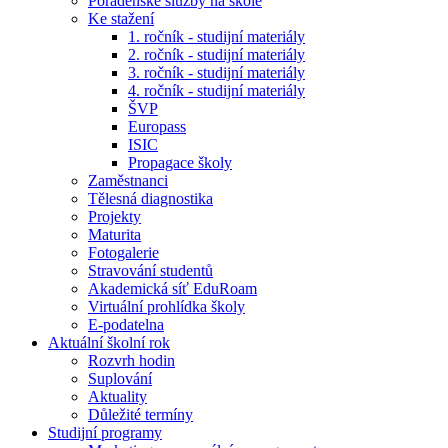
Poradenské služby na škole
Ke stažení
1. ročník - studijní materiály
2. ročník - studijní materiály
3. ročník - studijní materiály
4. ročník - studijní materiály
ŠVP
Europass
ISIC
Propagace školy
Zaměstnanci
Tělesná diagnostika
Projekty
Maturita
Fotogalerie
Stravování studentů
Akademická síť EduRoam
Virtuální prohlídka školy
E-podatelna
Aktuální školní rok
Rozvrh hodin
Suplování
Aktuality
Důležité termíny
Studijní programy