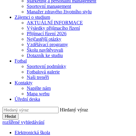
Marketing a personální management
Sportovní management
Manažer zdravého životního stylu
Zájemci o studium
AKTUÁLNÍ INFORMACE
Výsledky přijímacího řízení
Přijímací řízení 2026
Nejčastější otázky
Vzdělávací programy
Školu navštěvovali
Dotazník ke studiu
Fotbal
Sportovní podmínky
Fotbalová galerie
Naši trenéři
Kontakty
Napište nám
Mapa webu
Úřední deska
Hledaný výraz
Hledat
rozšířené vyhledávání
Elektronická škola