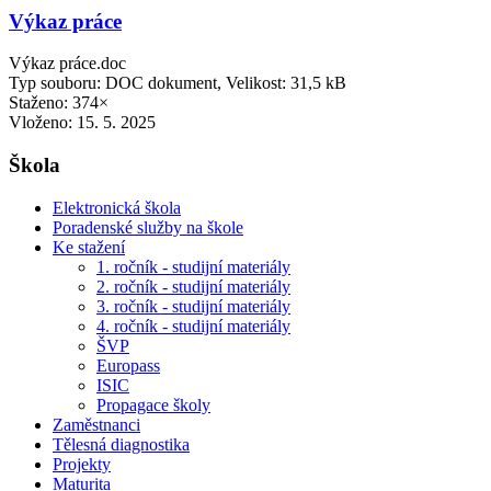
Výkaz práce
Výkaz práce.doc
Typ souboru: DOC dokument, Velikost: 31,5 kB
Staženo: 374×
Vloženo:
15. 5. 2025
Škola
Elektronická škola
Poradenské služby na škole
Ke stažení
1. ročník - studijní materiály
2. ročník - studijní materiály
3. ročník - studijní materiály
4. ročník - studijní materiály
ŠVP
Europass
ISIC
Propagace školy
Zaměstnanci
Tělesná diagnostika
Projekty
Maturita