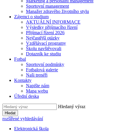
Marketing a personální management
Sportovní management
Manažer zdravého životního stylu
Zájemci o studium
AKTUÁLNÍ INFORMACE
Výsledky přijímacího řízení
Přijímací řízení 2026
Nejčastější otázky
Vzdělávací programy
Školu navštěvovali
Dotazník ke studiu
Fotbal
Sportovní podmínky
Fotbalová galerie
Naši trenéři
Kontakty
Napište nám
Mapa webu
Úřední deska
Hledaný výraz
Hledat
rozšířené vyhledávání
Elektronická škola