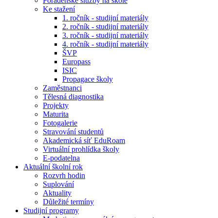
Poradenské služby na škole
Ke stažení
1. ročník - studijní materiály
2. ročník - studijní materiály
3. ročník - studijní materiály
4. ročník - studijní materiály
ŠVP
Europass
ISIC
Propagace školy
Zaměstnanci
Tělesná diagnostika
Projekty
Maturita
Fotogalerie
Stravování studentů
Akademická síť EduRoam
Virtuální prohlídka školy
E-podatelna
Aktuální školní rok
Rozvrh hodin
Suplování
Aktuality
Důležité termíny
Studijní programy